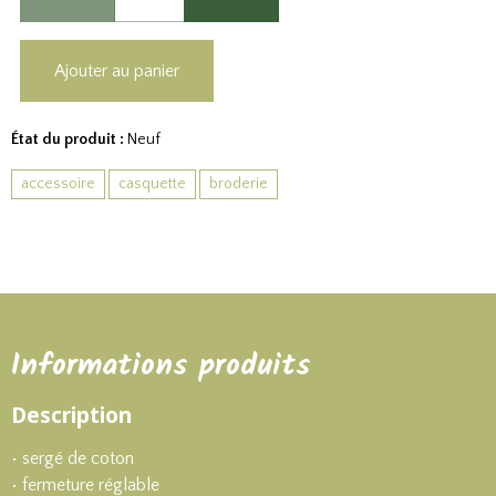
Ajouter au panier
État du produit :
Neuf
accessoire
casquette
broderie
Informations produits
Description
• sergé de coton
• fermeture réglable