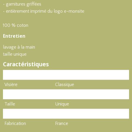
• garnitures griffées
• entièrement imprimé du logo e-monsite
100 % coton
Entretien
lavage à la main
taille unique
Caractéristiques
Produit
Casquette
Visière
Classique
Couleur
Gris
Taille
Unique
Matière
Brodé
Fabrication
France