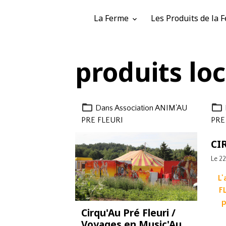
La Ferme
Les Produits de la
produits lo
Dans
Association ANIM'AU
PRE FLEURI
PRE
CI
Le 2
L'
F
p
Cirqu'Au Pré Fleuri /
Voyages en Music'Au