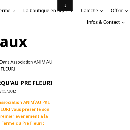
 Ferme
La boutique en ligne
Calèche
Offrir
Infos & Contact
caux
Dans
Association ANIM'AU
 FLEURI
RQU'AU PRE FLEURI
2/05/2012
association ANIM'AU PRE
LEURI vous présente son
remier évènement à la
Ferme du Pré Fleuri :