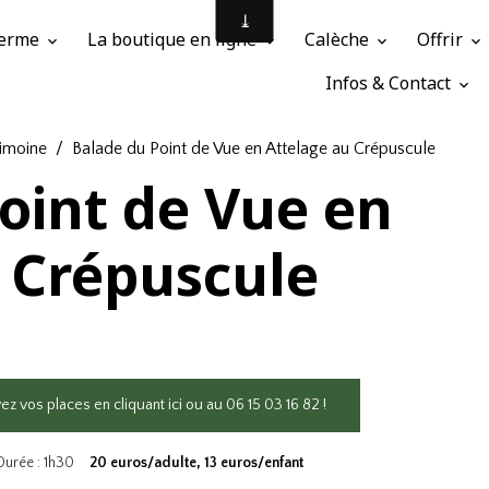
 Ferme
La boutique en ligne
Calèche
Offrir
Infos & Contact
rimoine
Balade du Point de Vue en Attelage au Crépuscule
oint de Vue en
 Crépuscule
0
z vos places en cliquant ici ou au 06 15 03 16 82 !
Durée : 1h30
20 euros/adulte, 13 euros/enfant