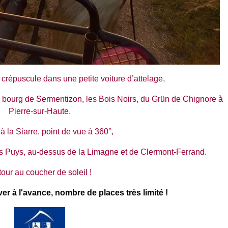
 crépuscule dans une petite voiture d’attelage,
 le bourg de Sermentizon, les Bois Noirs, du Grün de Chignore à
Pierre-sur-Haute.
 la Siarre, point de vue à 360°,
s Puys, au-dessus de la Limagne et de Clermont-Ferrand.
our au coucher de soleil !
er à l'avance, nombre de places très limité !